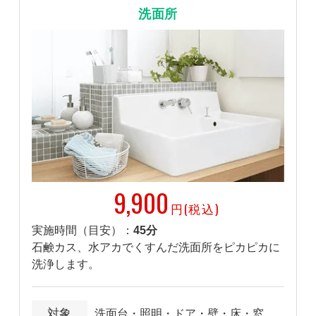
洗面所
9,900
円(税込)
実施時間（目安）：
45分
石鹸カス、水アカでくすんだ洗面所をピカピカに
洗浄します。
対象
洗面台・照明・ドア・壁・床・窓